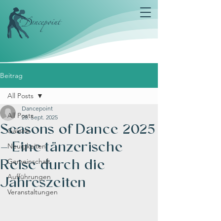
Beitrag
All Posts
Dancepoint
All Posts
28. Sept. 2025
Seasons of Dance 2025
Galerie
– Eine tänzerische
Neuigkeiten
Reise durch die
Gemeinschaft
Jahreszeiten
Aufführungen
Veranstaltungen