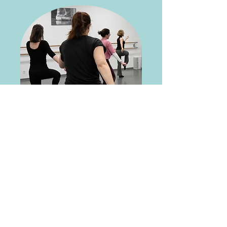
Warum Dance Fit?
In der heutigen Zeit wird viel am
Schreibtisch gearbeitet und auch viel Zeit
hinter dem Steuer verbracht, sodass
Bewegung für den Körper oft zu kurz
kommt. In einer Dance Fit-Stunde wird
zusammen geschwitzt, der Körper