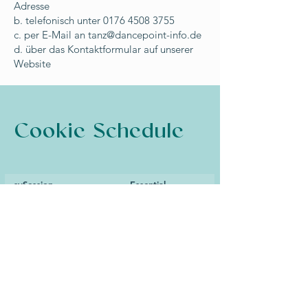
Adresse
b. telefonisch unter 0176 4508 3755
c. per E-Mail an tanz@dancepoint-info.de
d. über das Kontaktformular auf unserer
Website
Cookie Schedule
svSession
Essential
Used in connection with user login
12 months
consent-policy
Essential
Used for cookie banner parameters
12 months
_wixCIDX
Essential
Used for system monitoring/debugging
3 months