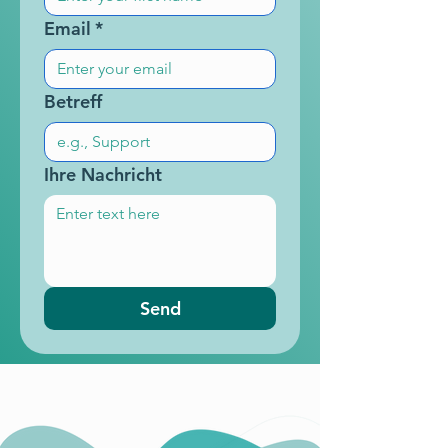
Email
*
Betreff
Ihre Nachricht
Send