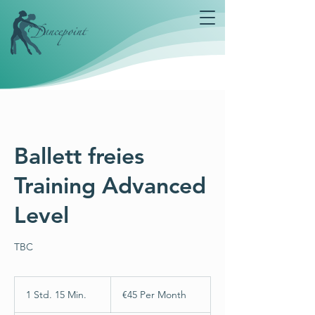
Ballett freies
Training Advanced
Level
TBC
€45
Per
1 Std. 15 Min.
1
€45 Per Month
Month
S