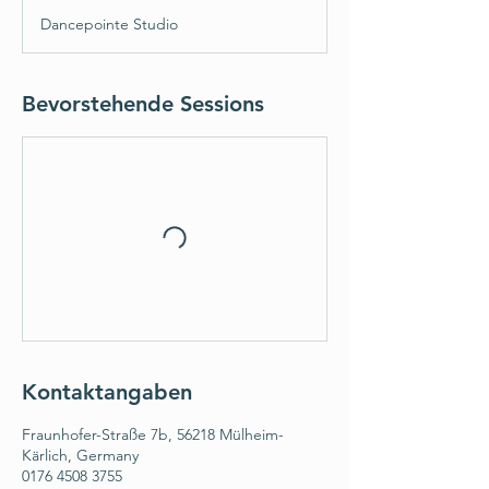
t
Dancepointe Studio
d
1
5
M
Bevorstehende Sessions
i
n
.
Kontaktangaben
Fraunhofer-Straße 7b, 56218 Mülheim-
Kärlich, Germany
0176 4508 3755