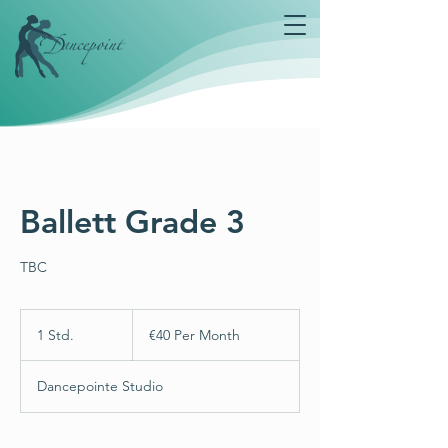
Ballett Grade 3
TBC
€40
Per
1 Std.
1
€40 Per Month
Month
S
t
Dancepointe Studio
d