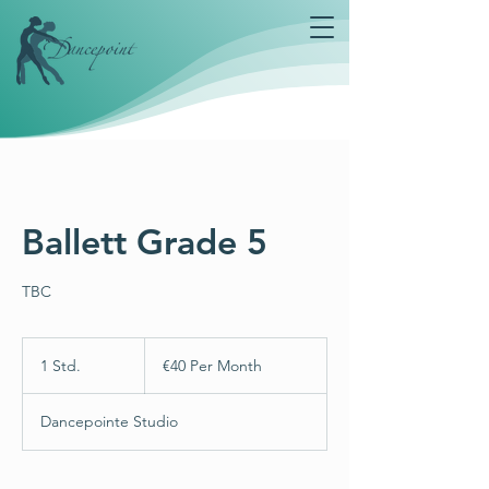
Ballett Grade 5
TBC
€40
Per
1 Std.
1
€40 Per Month
Month
S
t
Dancepointe Studio
d