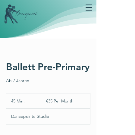
Ballett Pre-Primary
Ab 7 Jahren
€35
Per
45 Min.
4
€35 Per Month
Month
5
M
Dancepointe Studio
i
n
.