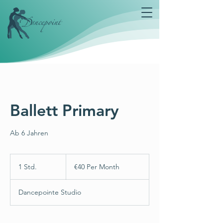
Ballett Primary
Ab 6 Jahren
€40
Per
1 Std.
1
€40 Per Month
Month
S
t
Dancepointe Studio
d