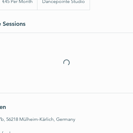
€45 Per Month
Dancepointe Studio
onth
 Sessions
en
7b, 56218 Mülheim-Kärlich, Germany