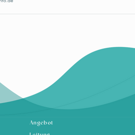
nfo.de
Angebot