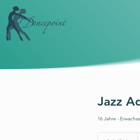
Jazz A
16 Jahre - Erwachs
€
P