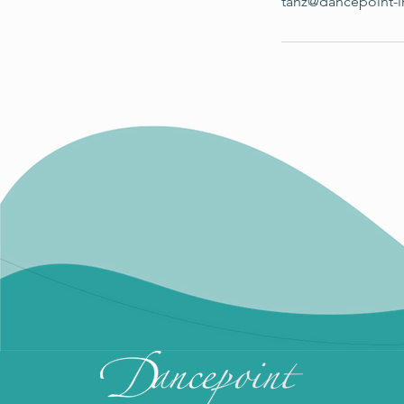
tanz@dancepoint-i