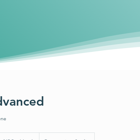
dvanced
ene
45
er