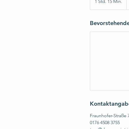
1 Std. 15 Min.
1
M
S
t
d
Bevorstehende
1
5
M
i
n
.
Kontaktangab
Fraunhofer-Straße 
0176 4508 3755