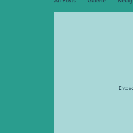
All Posts
Galerie
Neuig
Entdec