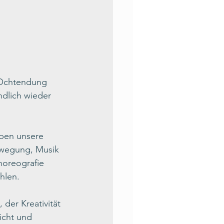
e Ochtendung 
dlich wieder 
aben unsere 
ewegung, Musik 
oreografie 
hlen.
der Kreativität 
icht und 